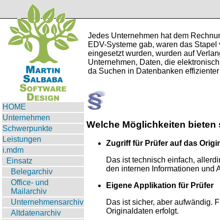
Jedes Unternehmen hat dem Rechnungs
EDV-Systeme gab, waren das Stapel v
eingesetzt wurden, wurden auf Verlan
Unternehmen, Daten, die elektronisch v
da Suchen in Datenbanken effizienter
HOME
Unternehmen
Welche Möglichkeiten bieten
Schwerpunkte
Leistungen
Zugriff für Prüfer auf das Orig
i.mdm
Das ist technisch einfach, aller
Einsatz
den internen Informationen und
Belegarchiv
Office- und
Eigene Applikation für Prüfer
Mailarchiv
Unternehmensarchiv
Das ist sicher, aber aufwändig. F
Originaldaten erfolgt.
Altdatenarchiv