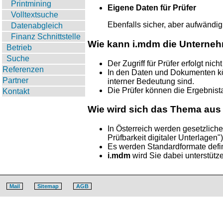
Printmining
Eigene Daten für Prüfer
Volltextsuche
Ebenfalls sicher, aber aufwändig. 
Datenabgleich
Finanz Schnittstelle
Wie kann
i.mdm
die Unternehm
Betrieb
Suche
Der Zugriff für Prüfer erfolgt n
Referenzen
In den Daten und Dokumenten kön
Partner
interner Bedeutung sind.
Die Prüfer können die Ergebnista
Kontakt
Wie wird sich das Thema aus 
In Österreich werden gesetzlic
Prüfbarkeit digitaler Unterlagen")
Es werden Standardformate defin
i.mdm
wird Sie dabei unterstütz
Mail
Sitemap
AGB