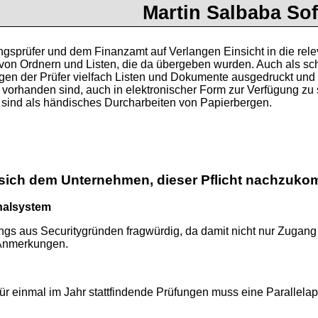
Martin Salbaba Sof
prüfer und dem Finanzamt auf Verlangen Einsicht in die rele
on Ordnern und Listen, die da übergeben wurden. Auch als s
gen der Prüfer vielfach Listen und Dokumente ausgedruckt und ü
orhanden sind, auch in elektronischer Form zur Verfügung zu ste
 sind als händisches Durcharbeiten von Papierbergen.
 sich dem Unternehmen, dieser Pflicht nachzuk
inalsystem
dings aus Securitygründen fragwürdig, da damit nicht nur Zuga
 Anmerkungen.
ür einmal im Jahr stattfindende Prüfungen muss eine Parallelappli