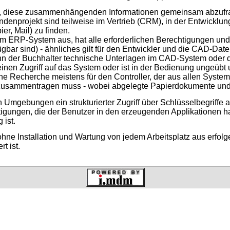
f, diese zusammenhängenden Informationen gemeinsam abzufra
denprojekt sind teilweise im Vertrieb (CRM), in der Entwicklu
ier, Mail) zu finden.
 im ERP-System aus, hat alle erforderlichen Berechtigungen un
gbar sind) - ähnliches gilt für den Entwickler und die CAD-Daten
nn der Buchhalter technische Unterlagen im CAD-System oder
keinen Zugriff auf das System oder ist in der Bedienung ungeübt
ine Recherche meistens für den Controller, der aus allen System
sammentragen muss - wobei abgelegte Papierdokumente und pe
mgebungen ein strukturierter Zugriff über Schlüsselbegriffe auf 
igungen, die der Benutzer in den erzeugenden Applikationen h
 ist.
 ohne Installation und Wartung von jedem Arbeitsplatz aus erfolg
rt ist.