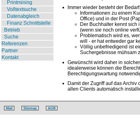
Printmining
Immer wieder besteht der Bedar
Volltextsuche
Informationen zu einem Kun
Datenabgleich
Office) und in der Post (Pap
Finanz Schnittstelle
Der Buchhalter kennt sich
Betrieb
(wenn sie noch online verfü
Problematisch wird es, we
Suche
will - er hat entweder gar 
Referenzen
Völlig unbefriedigend ist e
Partner
Suchergebnisse mühsam zu
Kontakt
Gewünscht wird daher in solchen U
idealerweise können die Berecht
Berechtigungswartung notwendig
Damit der Zugriff auf das Archiv
allen Clients automatisch installie
Mail
Sitemap
AGB