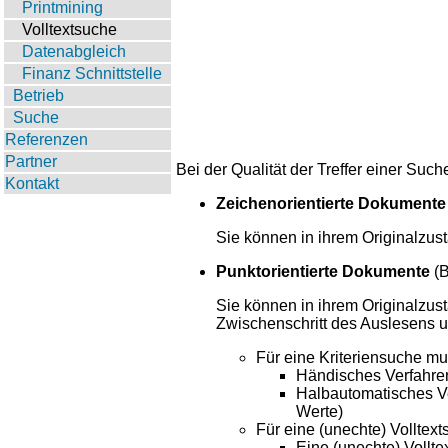
Printmining
Volltextsuche
Datenabgleich
Finanz Schnittstelle
Betrieb
Suche
Referenzen
Partner
Bei der Qualität der Treffer einer Su
Kontakt
Zeichenorientierte Dokumente
Sie können in ihrem Originalzus
Punktorientierte Dokumente
(B
Sie können in ihrem Originalzust
Zwischenschritt des Auslesens u
Für eine Kriteriensuche mu
Händisches Verfahren
Halbautomatisches Ve
Werte)
Für eine (unechte) Volltext
Eine (unechte) Vollte